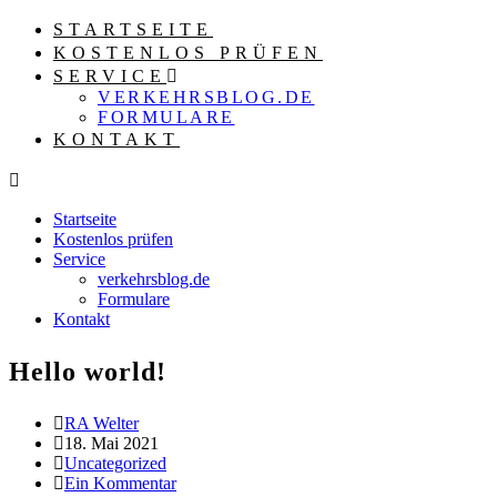
Zum
STARTSEITE
Inhalt
KOSTENLOS PRÜFEN
springen
SERVICE
VERKEHRSBLOG.DE
FORMULARE
KONTAKT
Startseite
Kostenlos prüfen
Service
verkehrsblog.de
Formulare
Kontakt
Hello world!
Beitrags-
RA Welter
Autor:
Beitrag
18. Mai 2021
veröffentlicht:
Beitrags-
Uncategorized
Kategorie:
Beitrags-
Ein Kommentar