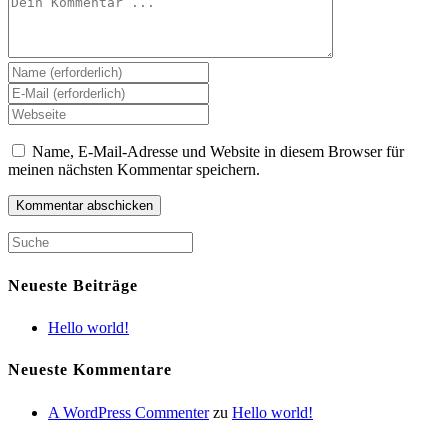
Gib
deinen
Gib
Namen
deine
Gib
oder
E-
deine
Benutzernamen
Mail-
Website-
Name, E-Mail-Adresse und Website in diesem Browser für
zum
Adresse
URL
meinen nächsten Kommentar speichern.
Kommentieren
zum
ein
ein
Kommentieren
(optional)
ein
Neueste Beiträge
Hello world!
Neueste Kommentare
A WordPress Commenter
zu
Hello world!